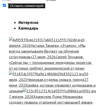
Интересно
Календарь
5
апреля, 2026
Наталья Танаева, «Эталон»: «Мы
всегда закладываем бюджет на обучение
сотрудников»
27 июля, 2026
Сергей Труханов:
«Сейчас мы — полноценные менеджеры проектов,
от которых требуют экономической отдачи»
30
июля, 2025
Черновая отделка снова в тренде
27
июня, 2026
Цифра, которая управляет издержками и
сроками
7 апреля, 2026
Хранители Дома Мельникова
создают правила эталонной реставрации
3 января,