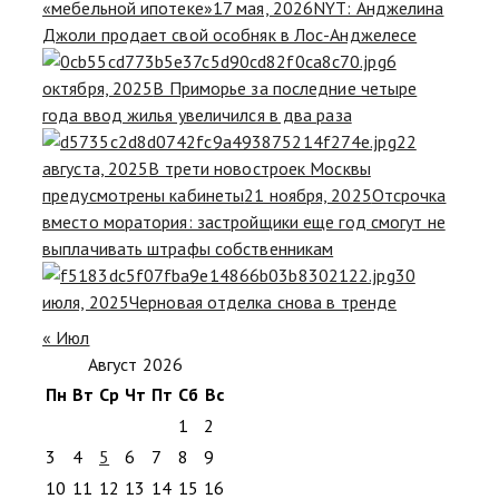
«мебельной ипотеке»
17 мая, 2026
NYT: Анджелина
Джоли продает свой особняк в Лос-Анджелесе
6
октября, 2025
В Приморье за последние четыре
года ввод жилья увеличился в два раза
22
августа, 2025
В трети новостроек Москвы
предусмотрены кабинеты
21 ноября, 2025
Отсрочка
вместо моратория: застройщики еще год смогут не
выплачивать штрафы собственникам
30
июля, 2025
Черновая отделка снова в тренде
« Июл
Август 2026
Пн
Вт
Ср
Чт
Пт
Сб
Вс
1
2
3
4
5
6
7
8
9
10
11
12
13
14
15
16