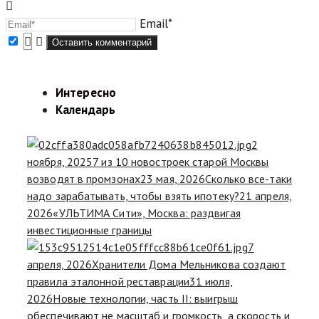
Email*
Интересно
Календарь
2
ноября, 2025
7 из 10 новостроек старой Москвы
возводят в промзонах
23 мая, 2026
Сколько все-таки
надо зарабатывать, чтобы взять ипотеку?
21 апреля,
2026
«УЛЬТИМА Сити», Москва: раздвигая
инвестиционные границы
7
апреля, 2026
Хранители Дома Мельникова создают
правила эталонной реставрации
31 июля,
2026
Новые технологии, часть II: выигрыш
обеспечивают не масштаб и громкость, а скорость и