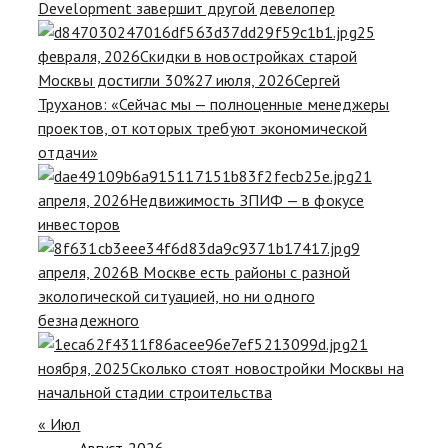
Development завершит другой девелопер
25
февраля, 2026
Скидки в новостройках старой
Москвы достигли 30%
27 июля, 2026
Сергей
Труханов: «Сейчас мы — полноценные менеджеры
проектов, от которых требуют экономической
отдачи»
21
апреля, 2026
Недвижимость ЗПИФ — в фокусе
инвесторов
9
апреля, 2026
В Москве есть районы с разной
экологической ситуацией, но ни одного
безнадежного
21
ноября, 2025
Сколько стоят новостройки Москвы на
начальной стадии строительства
« Июл
Август 2026