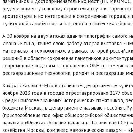
памятников и достопримечательных мест (НК ИКОМОС, Р
редевелопменту и новому строительству в историческо
архитектуры и их интеграции в современные города, а 
культурной самобытности народов и этнических общнос
А 30 ноября на двух этажах здания типографии самого 
Ивана Сытина, начнет свою работу вторая выставка «П
материалах и технологиях», в рамках которой российс
решений в области сохранения памятников архитектур
современные подходы к сохранению ОКН (в том числе к
реставрационные технологии, ремонт и реставрация мн
Как рассказали BFM.ru в столичном департаменте культу
ноября 2023 года в городе отреставрировано 2177 объе
Среди наиболее значимых исторических памятников, рес
бюджета Москвы, в департаменте называют особняк Ру
(приспособление под офис общероссийской общественно
павильон «Физика» (бывший павильон Латвийской ССР) н
хозяйства Москвы, комплекс Хамовнических казарм — «