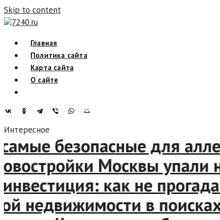
Skip to content
7240.ru
Главная
Политика сайта
Карта сайта
О сайте
Интересное
амые безопасные для аллерг
остройки Москвы упали на 
вестиция: как не прогадать
 недвижимости в поисках б