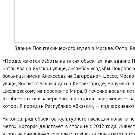
Здание Политехнического музея в Москве. Фото: Reti
«Продолжаются работы на таких объектах, как здание П
Баташева на Яузской улице, ансамбль усадьбы Покровск
больницы имени Алексеева на Загородном шоссе, Моско
улице, Воспитательный дом в Китай-городе, монумент в
Циолковскому на проспекте Мира. В течение восьми лет
32 объектах они завершены, а в стадии завершения — п
который передан Республике Абхазия», — подчеркивают
Наконец, ряд объектов культурного наследия попал в п
метр», которая действует в столице с 2012 года. Инвес
чтобы за символическую плату (рубль за «квадрат») в г