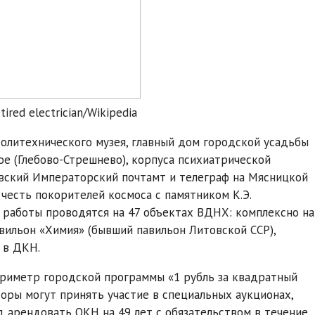
red electrician/Wikipedia
олитехнического музея, главный дом городской усадьбы
ое (Глебово-Стрешнево), корпуса психиатрической
вский Императорский почтамт и телеграф на Мясницкой
 честь покорителей космоса с памятником К.Э.
 работы проводятся на 47 объектах ВДНХ: комплексно на
авильон «Химия» (бывший павильон Литовской ССР),
 в ДКН.
ериметр городской программы «1 рубль за квадратный
торы могут принять участие в специальных аукционах,
од арендовать ОКН на 49 лет с обязательством в течение