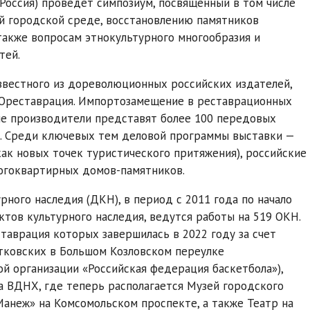
оссия) проведет симпозиум, посвященный в том числе
й городской среде, восстановлению памятников
также вопросам этнокультурного многообразия и
тей.
известного из дореволюционных российских издателей,
РОреставрация. Импортозамещение в реставрационных
кие производители представят более 100 передовых
ы. Среди ключевых тем деловой программы выставки —
ак новых точек туристического притяжения), российские
огоквартирных домов-памятников.
рного наследия (ДКН), в период с 2011 года по начало
ктов культурного наследия, ведутся работы на 519 ОКН.
таврация которых завершилась в 2022 году за счет
тковских в Большом Козловском переулке
й организации «Российская федерация баскетбола»),
а ВДНХ, где теперь располагается Музей городского
Манеж» на Комсомольском проспекте, а также Театр на