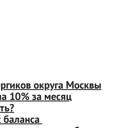
иков округа Москвы
10% за месяц
?
аланса