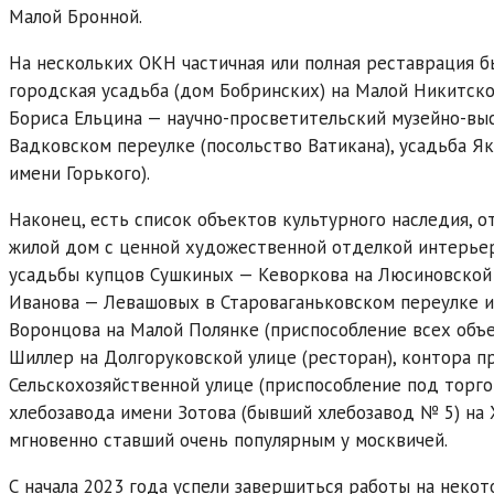
Малой Бронной.
На нескольких ОКН частичная или полная реставрация 
городская усадьба (дом Бобринских) на Малой Никитско
Бориса Ельцина — научно-просветительский музейно-выс
Вадковском переулке (посольство Ватикана), усадьба Я
имени Горького).
Наконец, есть список объектов культурного наследия, 
жилой дом с ценной художественной отделкой интерьеро
усадьбы купцов Сушкиных — Кеворкова на Люсиновской 
Иванова — Левашовых в Староваганьковском переулке 
Воронцова на Малой Полянке (приспособление всех объе
Шиллер на Долгоруковской улице (ресторан), контора п
Сельскохозяйственной улице (приспособление под торг
хлебозавода имени Зотова (бывший хлебозавод № 5) на 
мгновенно ставший очень популярным у москвичей.
С начала 2023 года успели завершиться работы на некот