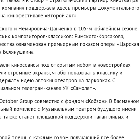
E компания поддержала здесь премьеры документальног
на кинофестивале «Второй акт».
вского и Немировича-Данченко в 105-м юбилейном сезоне.
ких композиторов-классиков: Римского-Корсакова,
чества ознаменован премьерным показом оперы «Царская
я Белянушкина.
вали киносеансы под открытым небом в новостройках
ли огромные экраны, чтобы показывать классику и
держать идею автокинотеатров на парковках. С
иальном телеграм-канале УК «Самолет».
October Group совместно с фондом «Кобзон». В Басманно
льный комплекс с Музыкальным театром будущего имени
атр также станет площадкой поддержки талантливых и
овой тренд, с каждым годом получающий все более