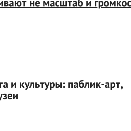
ают не масштаб и громкость
 и культуры: паблик-арт,
узеи