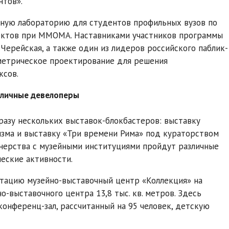
нтов».
льную лабораторию для студентов профильных вузов по
ектов при ММОМА. Наставниками участников программы
Черейская, а также один из лидеров российского паблик-
аметрическое проектирование для решения
ксов.
толичные девелоперы
азу нескольких выставок-блокбастеров: выставку
изма и выставку «Три времени Рима» под кураторством
тнерства с музейными институциями пройдут различные
ческие активности.
атацию музейно-выставочный центр «Коллекция» на
-выставочного центра 13,8 тыс. кв. метров. Здесь
конференц-зал, рассчитанный на 95 человек, детскую