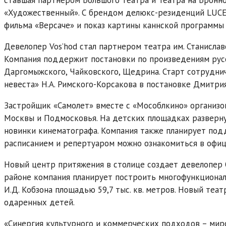
«Художественный». С брендом делюкс-резиденций LUC
фильма «Версаче» и показ картины каннской программы 
Девелопер Vos’hod стал партнером театра им. Станисла
Компания поддержит постановки по произведениям русс
Даргомыжского, Чайковского, Щедрина. Старт сотрудни
невеста» Н.А. Римского-Корсакова в постановке Дмитри
Застройщик «Самолет» вместе с «Мособлкино» организо
Москвы и Подмосковья. На детских площадках разверну
новинки кинематографа. Компания также планирует под
расписанием и репертуаром можно ознакомиться в офиц
Новый центр притяжения в столице создает девелопер 
районе компания планирует построить многофункциона
И.Д. Кобзона площадью 59,7 тыс. кв. метров. Новый те
одаренных детей.
«Синергия культурного и коммерческих подходов – мир