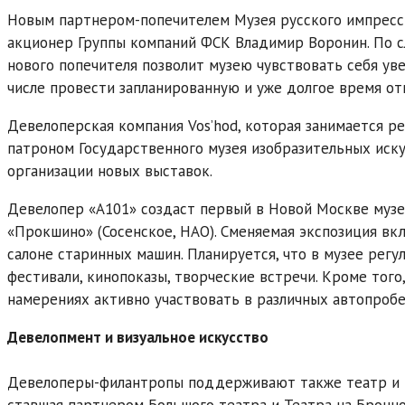
Новым партнером-попечителем Музея русского импресси
акционер Группы компаний ФСК Владимир Воронин. По с
нового попечителя позволит музею чувствовать себя ув
числе провести запланированную и уже долгое время о
Девелоперская компания Vos’hod, которая занимается р
патроном Государственного музея изобразительных искус
организации новых выставок.
Девелопер «А101» создаст первый в Новой Москве муз
«Прокшино» (Сосенское, НАО). Сменяемая экспозиция в
салоне старинных машин. Планируется, что в музее регу
фестивали, кинопоказы, творческие встречи. Кроме тог
намерениях активно участвовать в различных автопробег
Девелопмент и визуальное искусство
Девелоперы-филантропы поддерживают также театр и ки
ставшая партнером Большого театра и Театра на Бронно