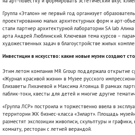
на арт-повестку и формировать эстетический вкус клие
Группа «Эталон» не первый год организует образовате
проектированию малых архитектурных форм и арт-объ
стали партнер архитектурной лаборатории SA lab Алина 
арта Андрей Люблинский. Ключевая тема курсов – пар
художественных задач в благоустройстве жилых компле
Инвестиции в искусство: какие новые музеи создают с
Этим летом компания MR Group поддержала открытие ср
«Журнал красивой жизни» в Музее русского импрессион
Елизаветы Лихачевой и Максима Атоянца. В рамках пар
паблик-токи, квесты для детей и многие другие темати
«Группа ЛСР» построила и торжественно ввела в эксплу
территории ЖК бизнес-класса «Зиларт». Площадь музейно
разместят экспозиции живописи, скульптуры и графики, 
комнату, ресторан с летней верандой.