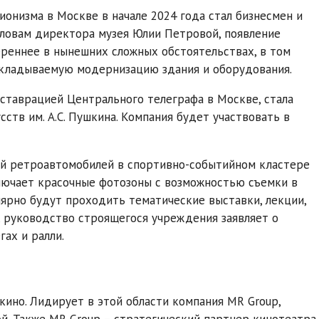
онизма в Москве в начале 2024 года стал бизнесмен и
ловам директора музея Юлии Петровой, появление
ереннее в нынешних сложных обстоятельствах, в том
ткладываемую модернизацию здания и оборудования.
еставрацией Центрального телеграфа в Москве, стала
ств им. А.С. Пушкина. Компания будет участвовать в
ей ретроавтомобилей в спортивно-событийном кластере
ключает красочные фотозоны с возможностью съемки в
лярно будут проходить тематические выставки, лекции,
о, руководство строящегося учреждения заявляет о
ах и ралли.
но. Лидирует в этой области компания MR Group,
й. Также MR Group – стратегический партнер кинотеатра