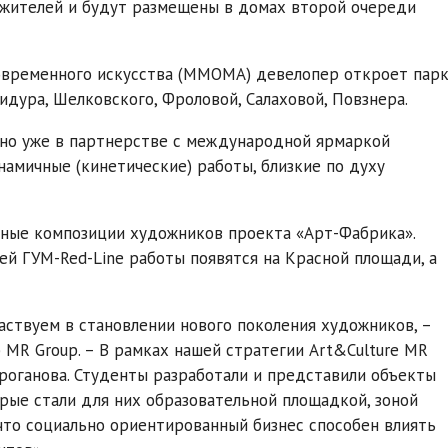
 жителей и будут размещены в домах второй очереди
овременного искусства (ММОМА) девелопер откроет пар
идура, Шелковского, Фроловой, Салаховой, Повзнера.
, но уже в партнерстве с международной ярмаркой
намичные (кинетические) работы, близкие по духу
рные композиции художников проекта «Арт-Фабрика».
ей ГУМ-Red-Line работы появятся на Красной площади, а
аствуем в становлении нового поколения художников, –
MR Group. – В рамках нашей стратегии Art&Culture MR
троганова. Студенты разработали и представили объекты
орые стали для них образовательной площадкой, зоной
что социально ориентированный бизнес способен влиять