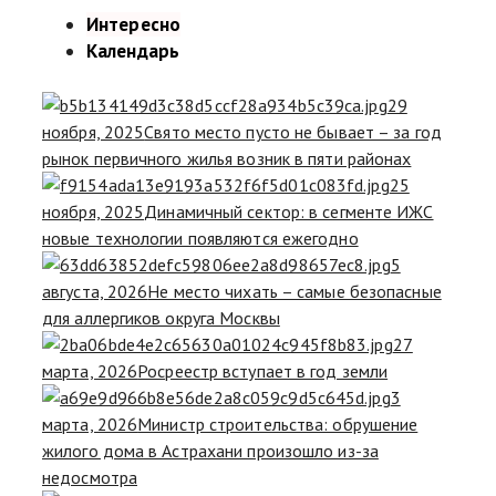
Интересно
Календарь
29
ноября, 2025
Свято место пусто не бывает – за год
рынок первичного жилья возник в пяти районах
25
ноября, 2025
Динамичный сектор: в сегменте ИЖС
новые технологии появляются ежегодно
5
августа, 2026
Не место чихать – самые безопасные
для аллергиков округа Москвы
27
марта, 2026
Росреестр вступает в год земли
3
марта, 2026
Министр строительства: обрушение
жилого дома в Астрахани произошло из-за
недосмотра