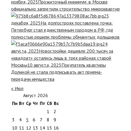
ноября, 2025
Прожиточный минимум: в Москве
официально запретили строительство микроквартир
25
декабря, 2025
На долгостроях поставлена точка:
Петербург стал единственным городом в РФ, где
полностью решили проблемы обманутых дольщиков
24
августа, 2025
Новостройки дешевле 200 тысяч за
«квадрат» остались лишь в трех районах старой
Москвы
10 августа, 2025
Покупатель квартиры
Долиной не стала подписывать акт приема-
передачи имущества
« Июл
Август 2026
Пн
Вт
Ср
Чт
Пт
Сб
Вс
1
2
3
4
5
6
7
8
9
10
11
12
13
14
15
16